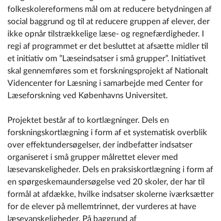
folkeskolereformens mål om at reducere betydningen af
social baggrund og til at reducere gruppen af elever, der
ikke opnår tilstrækkelige læse- og regnefærdigheder. I
regi af programmet er det besluttet at afsætte midler til
et initiativ om ”Læseindsatser i små grupper”. Initiativet
skal gennemføres som et forskningsprojekt af Nationalt
Videncenter for Læsning i samarbejde med Center for
Læseforskning ved Københavns Universitet.
Projektet består af to kortlægninger. Dels en
forskningskortlægning i form af et systematisk overblik
over effektundersøgelser, der indbefatter indsatser
organiseret i små grupper målrettet elever med
læsevanskeligheder. Dels en praksiskortlægning i form af
en spørgeskemaundersøgelse ved 20 skoler, der har til
formål at afdække, hvilke indsatser skolerne iværksætter
for de elever på mellemtrinnet, der vurderes at have
læsevanskeligheder. På baggrund af