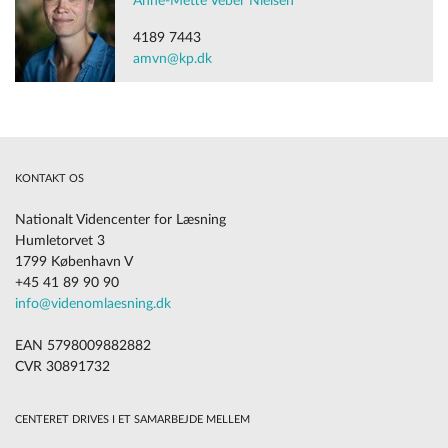
Anne-Mette Veber Nielsen
4189 7443
amvn@kp.dk
KONTAKT OS
Nationalt Videncenter for Læsning
Humletorvet 3
1799 København V
+45 41 89 90 90
info@videnomlaesning.dk
EAN 5798009882882
CVR 30891732
CENTERET DRIVES I ET SAMARBEJDE MELLEM