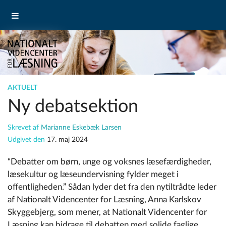
AKTUELT
Ny debatsektion
Skrevet af
Marianne Eskebæk Larsen
Udgivet den
17. maj 2024
“Debatter om børn, unge og voksnes læsefærdigheder,
læsekultur og læseundervisning fylder meget i
offentligheden.” Sådan lyder det fra den
nytiltrådte leder
af Nationalt Videncenter for Læsning, Anna Karlskov
Skyggebjerg, som mener, at Nationalt Videncenter for
Læsning kan bidrage til debatten med solide faglige