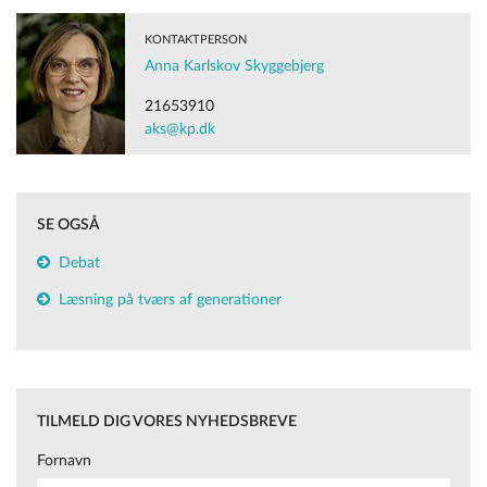
debatsektion/
KONTAKTPERSON
Anna Karlskov Skyggebjerg
21653910
aks@kp.dk
SE OGSÅ
Debat
Læsning på tværs af generationer
TILMELD DIG VORES NYHEDSBREVE
Fornavn