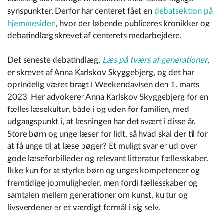
synspunkter. Derfor har centeret fået en
debatsektion på
hjemmesiden
, hvor der løbende publiceres kronikker og
debatindlæg skrevet af centerets medarbejdere.
Det seneste debatindlæg,
Læs på tværs af generationer
,
er skrevet af Anna Karlskov Skyggebjerg, og det har
oprindelig været bragt i Weekendavisen den 1. marts
2023. Her advokerer Anna Karlskov Skyggebjerg for en
fælles læsekultur, både i og uden for familien, med
udgangspunkt i, at læsningen har det svært i disse år.
Store børn og unge læser for lidt, så hvad skal der til for
at få unge til at læse bøger? Et muligt svar er ud over
gode læseforbilleder og relevant litteratur fællesskaber.
Ikke kun for at styrke børn og unges kompetencer og
fremtidige jobmuligheder, men fordi fællesskaber og
samtalen mellem generationer om kunst, kultur og
livsverdener er et værdigt formål i sig selv.