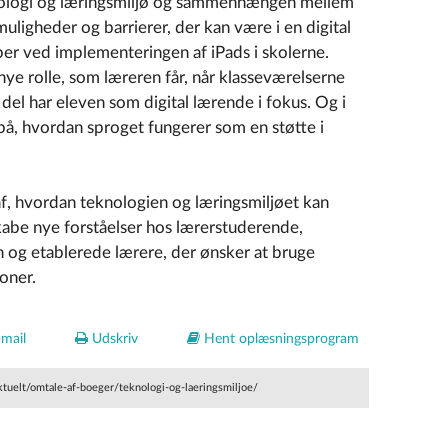
knologi og læringsmiljø og sammenhængen mellem
uligheder og barrierer, der kan være i en digital
er ved implementeringen af iPads i skolerne.
nye rolle, som læreren får, når klasseværelserne
del har eleven som digital lærende i fokus. Og i
på, hvordan sproget fungerer som en støtte i
 af, hvordan teknologien og læringsmiljøet kan
abe nye forståelser hos lærerstuderende,
 og etablerede lærere, der ønsker at bruge
ioner.
mail
Udskriv
Hent oplæsningsprogram
ktuelt/omtale-af-boeger/teknologi-og-laeringsmiljoe/