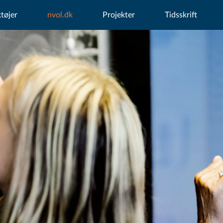
tøjer
nvol.dk
Projekter
Tidsskrift