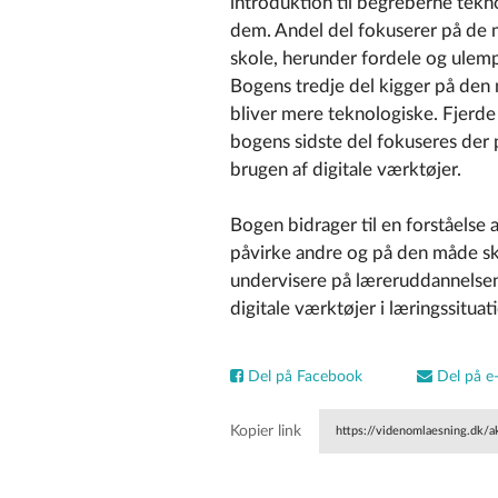
introduktion til begreberne te
dem. Andel del fokuserer på de m
skole, herunder fordele og ulemp
Bogens tredje del kigger på den 
bliver mere teknologiske. Fjerde 
bogens sidste del fokuseres der 
brugen af digitale værktøjer.
Bogen bidrager til en forståelse
påvirke andre og på den måde sk
undervisere på læreruddannelsen
digitale værktøjer i læringssituat
Del på Facebook
Del på e-
Kopier link
https://videnomlaesning.dk/a