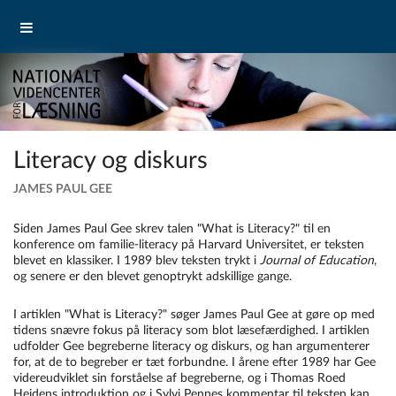
Literacy og diskurs
JAMES PAUL GEE
Siden James Paul Gee skrev talen
"
What is Literacy?"
til en
konference om familie-literacy på Harvard Universitet, er teksten
blevet en klassiker. I 1989 blev teksten trykt i
Journal of Education
,
og senere er den blevet genoptrykt adskillige gange.
I artiklen "What is Literacy?" søger James Paul Gee at gøre op med
tidens snævre fokus på literacy som blot læsefærdighed. I artiklen
udfolder Gee begreberne literacy og diskurs, og han argumenterer
for, at de to begreber er tæt forbundne. I årene efter 1989 har Gee
videreudviklet sin forståelse af begreberne, og i Thomas Roed
Heidens introduktion og i Sylvi Pennes kommentar til teksten kan