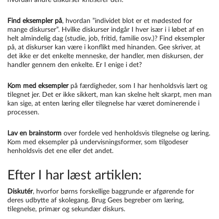
hvordan andre diskurser kritiserer den.
Find eksempler på
, hvordan ”individet blot er et mødested for
mange diskurser”. Hvilke diskurser indgår I hver især i i løbet af en
helt almindelig dag (studie, job, fritid, familie osv.)? Find eksempler
på, at diskurser kan være i konflikt med hinanden. Gee skriver, at
det ikke er det enkelte menneske, der handler, men diskursen, der
handler gennem den enkelte. Er I enige i det?
Kom med eksempler
på færdigheder, som I har henholdsvis lært og
tilegnet jer. Det er ikke sikkert, man kan skelne helt skarpt, men man
kan sige, at enten læring eller tilegnelse har været dominerende i
processen.
Lav en brainstorm
over fordele ved henholdsvis tilegnelse og læring.
Kom med eksempler på undervisningsformer, som tilgodeser
henholdsvis det ene eller det andet.
Efter I har læst artiklen:
Diskutér
, hvorfor børns forskellige baggrunde er afgørende for
deres udbytte af skolegang. Brug Gees begreber om læring,
tilegnelse, primær og sekundær diskurs.