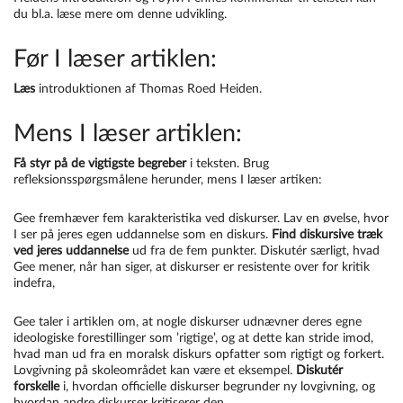
du bl.a. læse mere om denne udvikling.
Før I læser artiklen:
Læs
introduktionen af Thomas Roed Heiden.
Mens I læser artiklen:
Få styr på de vigtigste begreber
i teksten. Brug
refleksionsspørgsmålene herunder, mens I læser artiken:
Gee fremhæver fem karakteristika ved diskurser. Lav en øvelse, hvor
I ser på jeres egen uddannelse som en diskurs.
Find diskursive træk
ved jeres uddannelse
ud fra de fem punkter. Diskutér særligt, hvad
Gee mener, når han siger, at diskurser er resistente over for kritik
indefra,
Gee taler i artiklen om, at nogle diskurser udnævner deres egne
ideologiske forestillinger som ’rigtige’, og at dette kan stride imod,
hvad man ud fra en moralsk diskurs opfatter som rigtigt og forkert.
Lovgivning på skoleområdet kan være et eksempel.
Diskutér
forskelle
i, hvordan officielle diskurser begrunder ny lovgivning, og