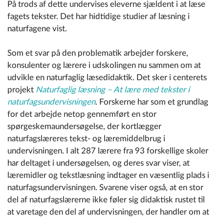
På trods af dette undervises eleverne sjældent i at læse
fagets tekster. Det har hidtidige studier af læsning i
naturfagene vist.
Som et svar på den problematik arbejder forskere,
konsulenter og lærere i udskolingen nu sammen om at
udvikle en naturfaglig læsedidaktik. Det sker i centerets
projekt
Naturfaglig læsning – At lære med tekster i
naturfagsundervisningen
. Forskerne har som et
grundlag
for det arbejde netop gennemført en stor
spørgeskemaundersøgelse, der kortlægger
naturfagslæreres tekst- og læremiddelbrug i
undervisningen. I alt 287 lærere fra 93 forskellige skoler
har deltaget i undersøgelsen, og deres svar viser, at
læremidler og tekstlæsning indtager en væsentlig plads i
naturfagsundervisningen. Svarene viser også, at en stor
del af naturfagslærerne ikke føler sig didaktisk rustet til
at varetage den del af undervisningen, der handler om at