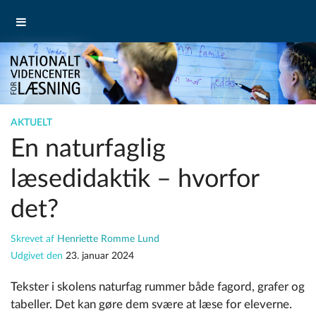
AKTUELT
En naturfaglig
læsedidaktik – hvorfor
det?
Skrevet af
Henriette Romme Lund
Udgivet den
23. januar 2024
Tekster i skolens naturfag rummer både fagord, grafer og
tabeller. Det kan gøre dem svære at læse for eleverne.