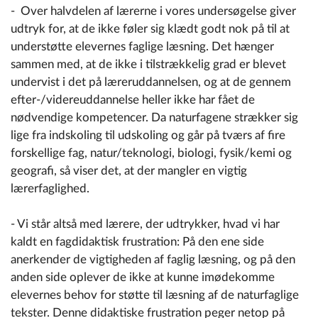
- Over halvdelen af lærerne i vores undersøgelse giver
udtryk for, at de ikke føler sig klædt godt nok på til at
understøtte elevernes faglige læsning. Det hænger
sammen med, at de ikke i tilstrækkelig grad er blevet
undervist i det på læreruddannelsen, og at de gennem
efter-/videreuddannelse heller ikke har fået de
nødvendige kompetencer. Da naturfagene strækker sig
lige fra indskoling til udskoling og går på tværs af fire
forskellige fag, natur/teknologi, biologi, fysik/kemi og
geografi, så viser det, at der mangler en vigtig
lærerfaglighed.
- Vi står altså med lærere, der udtrykker, hvad vi har
kaldt en fagdidaktisk frustration: På den ene side
anerkender de vigtigheden af faglig læsning, og på den
anden side oplever de ikke at kunne imødekomme
elevernes behov for støtte til læsning af de naturfaglige
tekster. Denne didaktiske frustration peger netop på