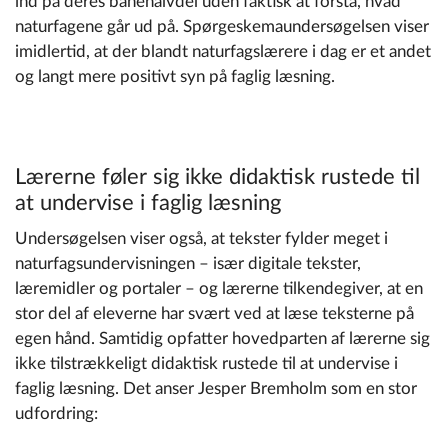
ind på deres banehalvdel uden faktisk at forstå, hvad
naturfagene går ud på. Spørgeskemaundersøgelsen viser
imidlertid, at der blandt naturfagslærere i dag er et andet
og langt mere positivt syn på faglig læsning.
Lærerne føler sig ikke didaktisk rustede til
at undervise i faglig læsning
Undersøgelsen viser også, at tekster fylder meget i
naturfagsundervisningen – især digitale tekster,
læremidler og portaler – og lærerne tilkendegiver, at en
stor del af eleverne har svært ved at læse teksterne på
egen hånd. Samtidig opfatter hovedparten af lærerne sig
ikke tilstrækkeligt didaktisk rustede til at undervise i
faglig læsning. Det anser Jesper Bremholm som en stor
udfordring: