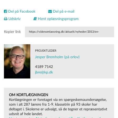
Del på Facebook
Del på e-mail
Udskriv
Hent oplæsningsprogram
Kopier link
https://videnomlaesning.dk/aktuelt/nyheder/2013/en-
naturfaglig-laesedidaktik-hvorfor-det/
PROJEKTLEDER
Jesper Bremholm (på orlov)
4189 7142
jbre@kp.dk
OM KORTLÆGNINGEN
Kortlægningen er foretaget via en spørgeskemaundersøgelse,
som i alt 287 lærere fra 1-9. klassetrin på 93 skoler har
deltaget i. Skolerne er udvalgt, så de tegner et repræsentativt
udsnit af hele landet.