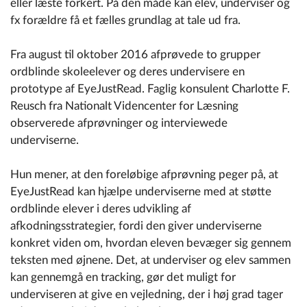
eller læste forkert. På den måde kan elev, underviser og
fx forældre få et fælles grundlag at tale ud fra.
Fra august til oktober 2016 afprøvede to grupper
ordblinde skoleelever og deres undervisere en
prototype af EyeJustRead. Faglig konsulent Charlotte F.
Reusch fra Nationalt Videncenter for Læsning
observerede afprøvninger og interviewede
underviserne.
Hun mener, at den foreløbige afprøvning peger på, at
EyeJustRead kan hjælpe underviserne med at støtte
ordblinde elever i deres udvikling af
afkodningsstrategier, fordi den giver underviserne
konkret viden om, hvordan eleven bevæger sig gennem
teksten med øjnene. Det, at underviser og elev sammen
kan gennemgå en tracking, gør det muligt for
underviseren at give en vejledning, der i høj grad tager