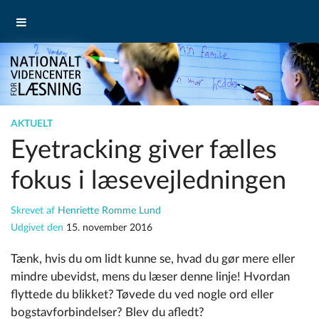
AKTUELT
Eyetracking giver fælles
fokus i læsevejledningen
Skrevet af
Henriette Romme Lund
Udgivet den
15. november 2016
Tænk, hvis du om lidt kunne se, hvad du gør mere eller
mindre ubevidst, mens du læser denne linje! Hvordan
flyttede du blikket? Tøvede du ved nogle ord eller
bogstavforbindelser? Blev du afledt?