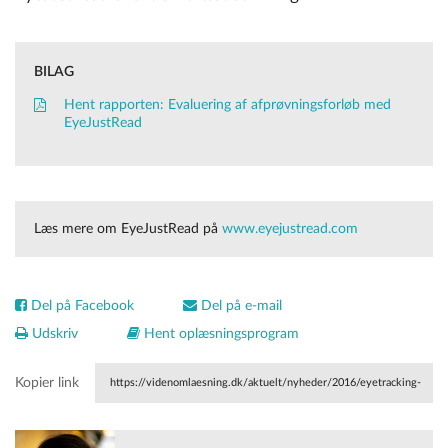
BILAG
Hent rapporten: Evaluering af afprøvningsforløb med
EyeJustRead
Læs mere om EyeJustRead på
www.eyejustread.com
Del på Facebook
Del på e-mail
Udskriv
Hent oplæsningsprogram
Kopier link
https://videnomlaesning.dk/aktuelt/nyheder/2016/eyetracking-
giver-faelles-fokus-i-laesevejledningen/