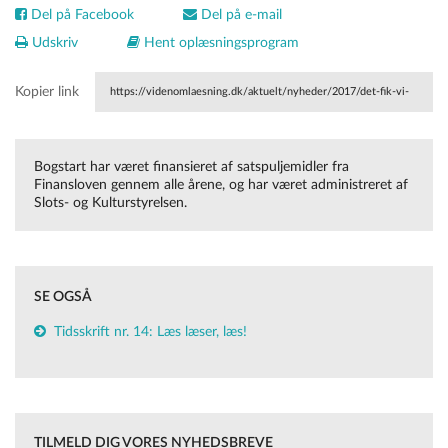
Del på Facebook
Del på e-mail
Udskriv
Hent oplæsningsprogram
Kopier link
https://videnomlaesning.dk/aktuelt/nyheder/2017/det-fik-vi-
ud-af-bogstart/
Bogstart har været finansieret af satspuljemidler fra
Finansloven gennem alle årene, og har været administreret af
Slots- og Kulturstyrelsen.
SE OGSÅ
Tidsskrift nr. 14: Læs læser, læs!
TILMELD DIG VORES NYHEDSBREVE