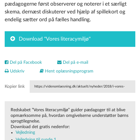
pædagogerne først observerer og noterer i et særligt
skema, dernæst diskuterer ved hjælp af spillekort og
endelig sætter ord på fælles handling
.
Download "Vores literacymiljø"
Del på Facebook
Del på e-mail
Udskriv
Hent oplæsningsprogram
Kopier link
https://videnomlaesning.dk/aktuelt/nyheder/2018/i-vores-
literacymiljoe-har-vi-farvede-haandaftryk-paa-vaeggen/
Redskabet ”Vores literacymiljø” guider pædagoger til at blive
opmærksomme på, hvordan omgivelserne understøtter børns
sprogtilegnelse.
Download det gratis nedenfor:
Vejledning
Vejledning til runde 1