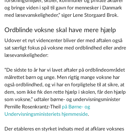
forskningsmiljøer, skoler, kommuner og private aktører
og bringe viden i spil til gavn for mennesker i Danmark
med læsevanskeligheder,” siger Lene Storgaard Brok.
Ordblinde voksne skal have mere hjælp
Udover et nyt videncenter bliver der med aftalen også
sat særligt fokus på voksne med ordblindhed eller andre
læsevanskeligheder:
“De sidste to år har vi lavet aftaler på ordblindeområdet
målrettet børn og unge. Men rigtig mange voksne har
også ordblindhed, og vi har en forpligtelse til at sikre, at
dem, som ikke fik den rette hjælp i skolen, får den hjælp
som voksne,” udtaler børne- og undervisningsminister
Pernille Rosenkrantz-Theil
på Børne- og
Undervisningsministeriets hjemmeside
.
Der etableres en styrket indsats med at afklare voksnes