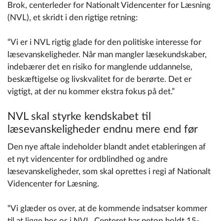
Brok, centerleder for Nationalt Videncenter for Læsning
(
NVL
), et skridt i den rigtige retning:
“Vi er i NVL rigtig glade for den politiske interesse for
læsevanskeligheder. Når man mangler læsekundskaber,
indebærer det en risiko for manglende uddannelse,
beskæftigelse og livskvalitet for de berørte. Det er
vigtigt, at der nu kommer ekstra fokus på det.”
NVL skal styrke kendskabet til
læsevanskeligheder endnu mere end før
Den nye aftale indeholder blandt andet etableringen af
et nyt videncenter for ordblindhed og andre
læsevanskeligheder, som skal oprettes i regi af Nationalt
Videncenter for Læsning.
“Vi glæder os over, at de kommende indsatser kommer
til at ligge hos os i NVL. Centeret har netop holdt 15-