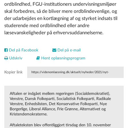
ordblindhed, FGU-institutioners undervisningsmiljøer
skal forbedres, så de bliver mere ordblindevenlige, og
der udarbejdes en kortlægning af og styrket indsats til
studerende med ordblindhed eller andre
læsevanskeligheder på erhvervsuddannelserne.
Del på Facebook
Del på e-mail
Udskriv
Hent oplæsningsprogram
Kopier link
https://videnomlaesning.dk/aktuelt/nyheder/2021/nyt-
videncenter-for-ordblindhed-og-andre-laesevanskeligheder/
Aftalen er indgået mellem regeringen (Socialdemokratiet),
Venstre, Dansk Folkeparti, Socialistisk Folkeparti, Radikale
Venstre, Enhedslisten, Det Konservative Folkeparti, Nye
Borgerlige, Liberal Alliance, Frie Grønne, Alternativet og
Kristendemokraterne.
Aftaleteksten blev offentliggjort tirsdag den 10. november