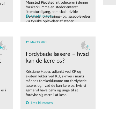
Mønsted Pjedsted introducerer i denne
n af
forskerklumme en stedorienteret
litteraturtilgang, som skal udvikle
Læs klummen
elevernes fortolknings- og læseoplevelser
via fysiske oplevelser af steder.
12. MARTS 2021
 –
Fordybede læsere – hvad
k
kan de lære os?
Kristiane Hauer, adjunkt ved KP og
ekstern lektor ved KU, skriver i marts
måneds forskerklumme om fordybede
læsere, og hvad de kan lære os, hvis vi
 er i
gerne vil have børn og unge til at
fordybe sig mere i at læse.
Læs klummen