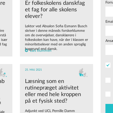
ire
Er folkeskolens danskfag
Forn
et fag for alle skolens
elever?
Emai
Lektor ved Absalon Sofia Esmann Busch
ire
skriver i denne måneds forskerklumme
rstå
om de overvejelser, dansklærere i
 især
folkeskolen kan have, når der i klassen er
Ansæ
d fag
minoritetselever med en anden sproglig
baggrund end dansk.
Læs klummen
25. MAJ 2021
ab
Læsning som en
rutinepræget aktivitet
eller med hele kroppen
s
på et fysisk sted?
t
Adjunkt ved UCL Pernille Damm
ale