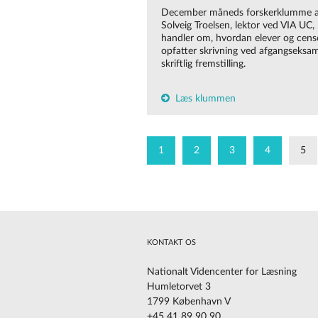
December måneds forskerklumme a
Solveig Troelsen, lektor ved VIA UC,
handler om, hvordan elever og cens
opfatter skrivning ved afgangseksam
skriftlig fremstilling.
Læs klummen
1
2
3
4
5
KONTAKT OS
Nationalt Videncenter for Læsning
Humletorvet 3
1799 København V
+45 41 89 90 90