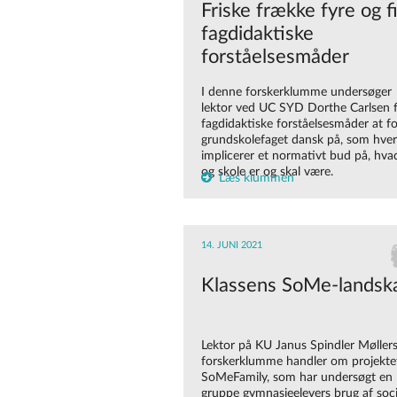
Friske frække fyre og f
fagdidaktiske
forståelsesmåder
I denne forskerklumme undersøger
lektor ved UC SYD Dorthe Carlsen f
fagdidaktiske forståelsesmåder at fo
grundskolefaget dansk på, som hver
implicerer et normativt bud på, hva
og skole er og skal være.
Læs klummen
14. JUNI 2021
Klassens SoMe-landsk
Lektor på KU Janus Spindler Møller
forskerklumme handler om projekte
SoMeFamily, som har undersøgt en
gruppe gymnasieelevers brug af soci