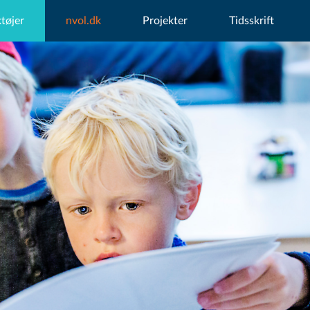
tøjer
nvol.dk
Projekter
Tidsskrift