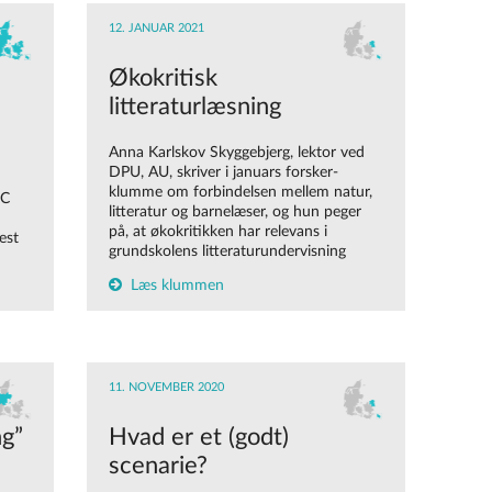
12. JANUAR 2021
Økokritisk
litteraturlæsning
Anna Karlskov Skyggebjerg, lektor ved
DPU, AU, skriver i januars forsker-
klumme om forbindelsen mellem natur,
UC
litteratur og barnelæser, og hun peger
på, at økokritikken har relevans i
est
grundskolens litteraturundervisning
Læs klummen
11. NOVEMBER 2020
ng”
Hvad er et (godt)
scenarie?