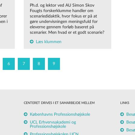
f
Ph.d. og lektor ved AU Simon Skov
Fougts forskerklumme handler om
orer
scenariedidaktik, hvor fokus er på at
en i
gøre undervisningen meningsfuld for
eleverne gennem forløb baseret på
scenarier. Men hvad er et godt scenarie?
Læs klummen
6
7
8
9
CENTERET DRIVES I ET SAMARBEJDE MELLEM
LINKS
Københavns Professionshøjskole
Besø
UCL Erhvervsakademi og
Besø
Professionshøjskole
Besø
Professionshøjskolen UCN