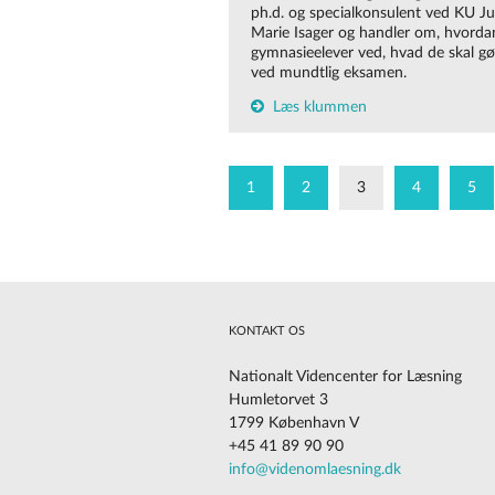
ph.d. og specialkonsulent ved KU Ju
Marie Isager og handler om, hvorda
gymnasieelever ved, hvad de skal gø
ved mundtlig eksamen.
Læs klummen
1
2
3
4
5
KONTAKT OS
Nationalt Videncenter for Læsning
Humletorvet 3
1799 København V
+45 41 89 90 90
Cookies på vores website
info@videnomlaesning.dk