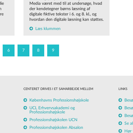
lie
Media været med til at undersøge, hvad
n
der kendetegner børns læsning af
re
digitale fiktive tekster i 6. og 8. kl., og
hvordan den digitale læsning kan støttes.
Læs klummen
6
7
8
9
CENTERET DRIVES I ET SAMARBEJDE MELLEM
LINKS
Københavns Professionshøjskole
Besø
UCL Erhvervsakademi og
Besø
Professionshøjskole
Besø
Professionshøjskolen UCN
Se a
Professionshøjskolen Absalon
Hør 