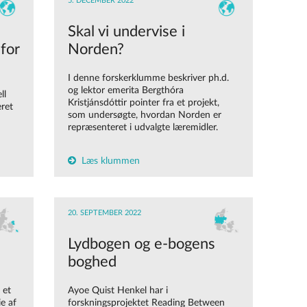
5. DECEMBER 2022
e
Skal vi undervise i
for
Norden?
I denne forskerklumme beskriver ph.d.
og lektor emerita Bergthóra
ll
Kristjánsdóttir pointer fra et projekt,
eret
som undersøgte, hvordan Norden er
repræsenteret i udvalgte læremidler.
Læs klummen
20. SEPTEMBER 2022
Lydbogen og e-bogens
boghed
 et
Ayoe Quist Henkel har i
e af
forskningsprojektet Reading Between