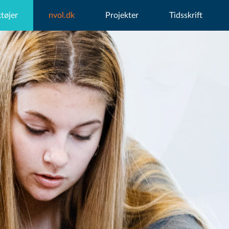
tøjer
nvol.dk
Projekter
Tidsskrift