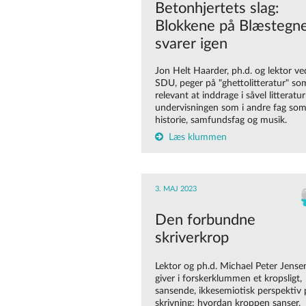
Betonhjertets slag:
Blokkene på Blæstegn
svarer igen
Jon Helt Haarder, ph.d. og lektor ve
SDU, peger på "ghettolitteratur" so
relevant at inddrage i såvel litteratur
undervisningen som i andre fag so
historie, samfundsfag og musik.
Læs klummen
3. MAJ 2023
Den forbundne
skriverkrop
Lektor og ph.d. Michael Peter Jense
giver i forskerklummen et kropsligt,
sansende, ikkesemiotisk perspektiv 
skrivning: hvordan kroppen sanser,