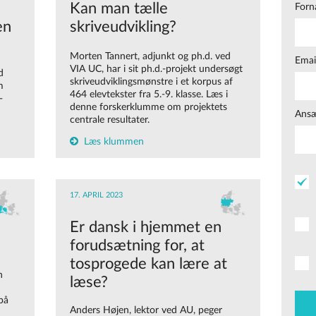
Kan man tælle
Forn
en
skriveudvikling?
Morten Tannert, adjunkt og ph.d. ved
Emai
VIA UC, har i sit ph.d.-projekt undersøgt
d
skriveudviklingsmønstre i et korpus af
m
464 elevtekster fra 5.-9. klasse. Læs i
-
denne forskerklumme om projektets
m
Ansæ
centrale resultater.
Læs klummen
17. APRIL 2023
Er dansk i hjemmet en
forudsætning for, at
tosprogede kan lære at
n
læse?
på
Anders Højen, lektor ved AU, peger