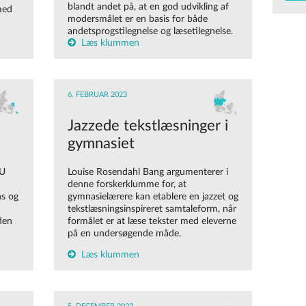
blandt andet på, at en god udvikling af
med
modersmålet er en basis for både
andetsprogstilegnelse og læsetilegnelse.
Læs klummen
6. FEBRUAR 2023
Jazzede tekstlæsninger i
gymnasiet
PU
Louise Rosendahl Bang argumenterer i
denne forskerklumme for, at
ns og
gymnasielærere kan etablere en jazzet og
tekstlæsningsinspireret samtaleform, når
den
formålet er at læse tekster med eleverne
på en undersøgende måde.
Læs klummen