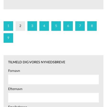
1
2
3
4
5
6
7
8
9
TILMELD DIG VORES NYHEDSBREVE
Fornavn
Efternavn