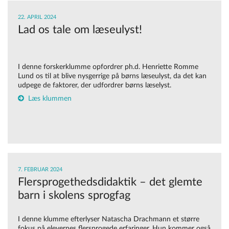
22. APRIL 2024
Lad os tale om læseulyst!
I denne forskerklumme opfordrer ph.d. Henriette Romme
Lund os til at blive nysgerrige på børns læseulyst, da det kan
udpege de faktorer, der udfordrer børns læselyst.
Læs klummen
7. FEBRUAR 2024
Flersprogethedsdidaktik – det glemte
barn i skolens sprogfag
I denne klumme efterlyser
Natascha Drachmann
et større
fokus på elevernes
flersprogede erfaringer
. Hun kommer også