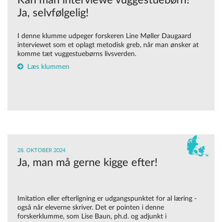
Kan man interviewe vuggestuebørn?
Ja, selvfølgelig!
I denne klumme udpeger forskeren Line Møller Daugaard
interviewet som et oplagt metodisk greb, når man ønsker at
komme tæt vuggestuebørns livsverden.
Læs klummen
28. OKTOBER 2024
Ja, man må gerne kigge efter!
Imitation eller efterligning er udgangspunktet for al læring -
også når eleverne skriver. Det er pointen i denne
forskerklumme, som Lise Baun, ph.d. og adjunkt i