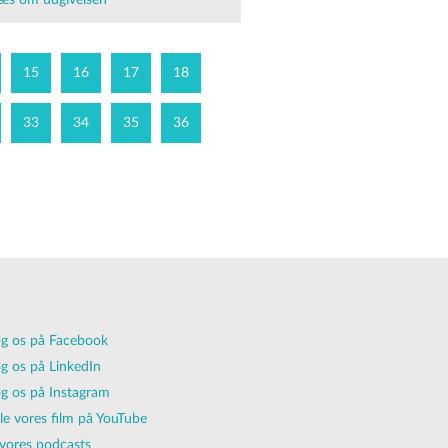
æs om udgivelsen
15
16
17
18
33
34
35
36
g os på Facebook
g os på LinkedIn
g os på Instagram
lle vores film på YouTube
vores podcasts