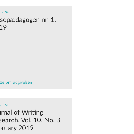
VELSE
sepædagogen nr. 1,
19
æs om udgivelsen
VELSE
rnal of Writing
earch, Vol. 10, No. 3
bruary 2019