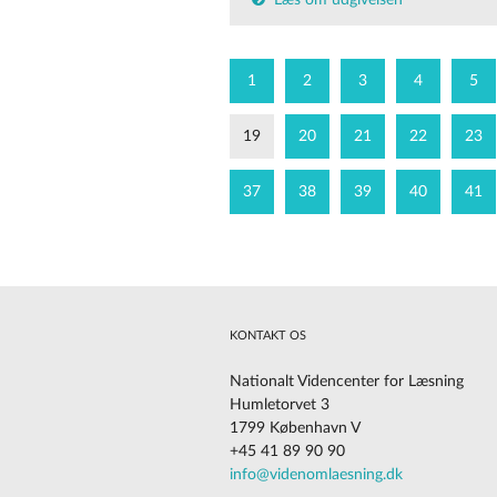
Læs om udgivelsen
1
2
3
4
5
19
20
21
22
23
37
38
39
40
41
KONTAKT OS
Nationalt Videncenter for Læsning
Humletorvet 3
1799 København V
+45 41 89 90 90
Cookies på vores website
info@videnomlaesning.dk