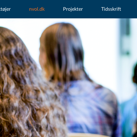
tøjer
nvol.dk
Projekter
Tidsskrift