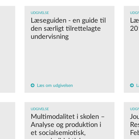
UDGIVELSE
UDGI
Læseguiden - en guide til
Læ
den særligt tilrettelagte
20
undervisning
Læs om udgivelsen
L
UDGIVELSE
UDGI
Multimodalitet i skolen –
Jou
Analyse og produktion i
Res
et socialsemiotisk,
Fe