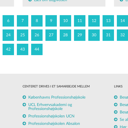
Læs om udgivelsen
L
6
7
8
9
10
11
12
13
14
24
25
26
27
28
29
30
31
32
42
43
44
CENTERET DRIVES I ET SAMARBEJDE MELLEM
LINKS
Københavns Professionshøjskole
Besø
UCL Erhvervsakademi og
Besø
Professionshøjskole
Besø
Professionshøjskolen UCN
Se a
Professionshøjskolen Absalon
Hør 