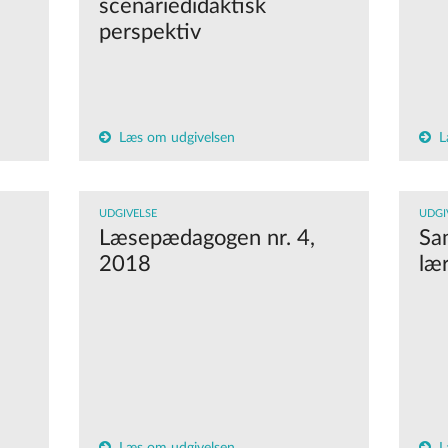
scenariedidaktisk
perspektiv
Læs om udgivelsen
L
UDGIVELSE
UDGI
Læsepædagogen nr. 4,
Sa
2018
lær