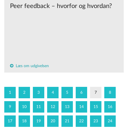
Peer feedback – hvorfor og hvordan?
Læs om udgivelsen
1
2
3
4
5
6
7
8
9
10
11
12
13
14
15
16
17
18
19
20
21
22
23
24