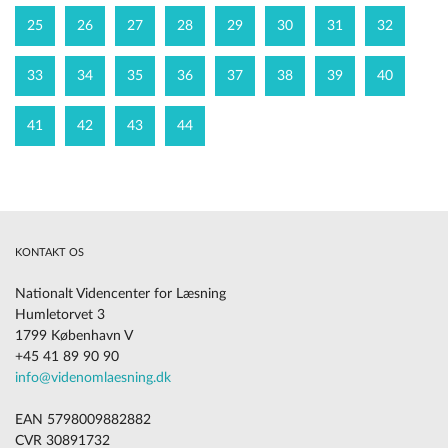
25
26
27
28
29
30
31
32
33
34
35
36
37
38
39
40
41
42
43
44
KONTAKT OS
Nationalt Videncenter for Læsning
Humletorvet 3
1799 København V
+45 41 89 90 90
info@videnomlaesning.dk
EAN 5798009882882
CVR 30891732