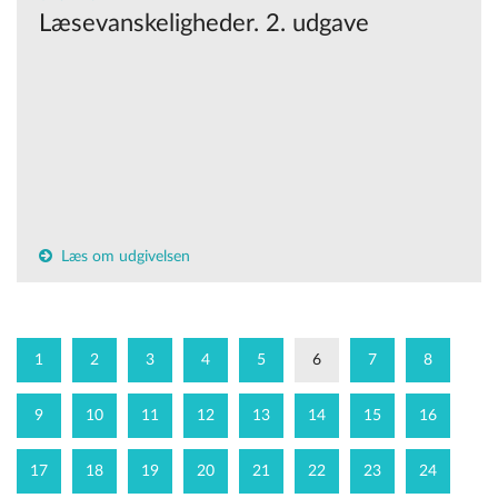
Læsevanskeligheder. 2. udgave
Læs om udgivelsen
1
2
3
4
5
6
7
8
9
10
11
12
13
14
15
16
17
18
19
20
21
22
23
24