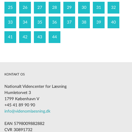
25
26
27
28
29
30
31
32
33
34
35
36
37
38
39
40
41
42
43
44
KONTAKT OS
Nationalt Videncenter for Læsning
Humletorvet 3
1799 København V
+45 41 89 90 90
info@videnomlaesning.dk
EAN 5798009882882
CVR 30891732