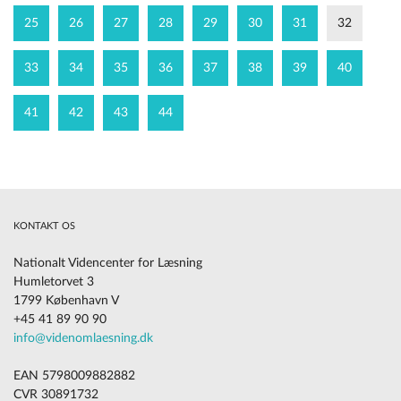
25
26
27
28
29
30
31
32
33
34
35
36
37
38
39
40
41
42
43
44
KONTAKT OS
Nationalt Videncenter for Læsning
Humletorvet 3
1799 København V
+45 41 89 90 90
info@videnomlaesning.dk
EAN 5798009882882
CVR 30891732