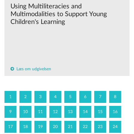
Using Multiliteracies and
Multimodalities to Support Young
Children's Learning
Læs om udgivelsen
1
2
3
4
5
6
7
8
9
10
11
12
13
14
15
16
17
18
19
20
21
22
23
24