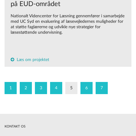
på EUD-området
Nationalt Videncenter for Læsning gennemfører i samarbejde
med UC Syd en evaluering af læsevejledernes muligheder for
at støtte faglærerne og udvikle nye strategier for
læsestøttende undervisning.
Læs om projektet
1
2
3
4
5
6
7
KONTAKT OS