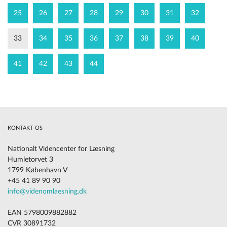
25
26
27
28
29
30
31
32
33
34
35
36
37
38
39
40
41
42
43
44
KONTAKT OS
Nationalt Videncenter for Læsning
Humletorvet 3
1799 København V
+45 41 89 90 90
info@videnomlaesning.dk
EAN 5798009882882
CVR 30891732