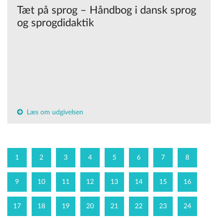
Tæt på sprog – Håndbog i dansk sprog
og sprogdidaktik
Læs om udgivelsen
1
2
3
4
5
6
7
8
9
10
11
12
13
14
15
16
17
18
19
20
21
22
23
24