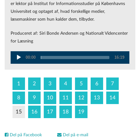
er lektor på Institut for Informationsstudier på Københavns
Universitet og optaget af, hvad forskellige medier,
læsemaskiner som hun kalder dem, tilbyder.
Produceret af: Siri Bonde Andersen og Nationalt Videncenter
for Læsning
00:00
16:19
Audio
Player
1
2
3
4
5
6
7
8
9
10
11
12
13
14
15
16
17
18
19
Del på Facebook
Del på e-mail