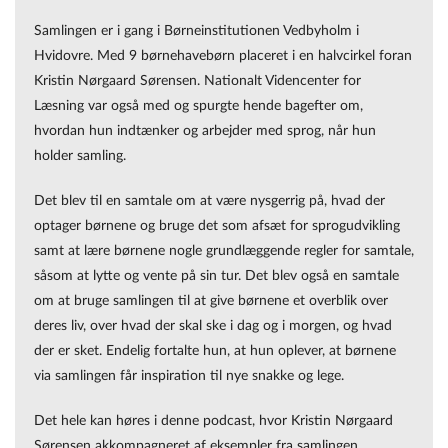
Samlingen er i gang i Børneinstitutionen Vedbyholm i
Hvidovre. Med 9 børnehavebørn placeret i en halvcirkel foran
Kristin Nørgaard Sørensen. Nationalt Videncenter for
Læsning var også med og spurgte hende bagefter om,
hvordan hun indtænker og arbejder med sprog, når hun
holder samling.
Det blev til en samtale om at være nysgerrig på, hvad der
optager børnene og bruge det som afsæt for sprogudvikling
samt at lære børnene nogle grundlæggende regler for samtale,
såsom at lytte og vente på sin tur. Det blev også en samtale
om at bruge samlingen til at give børnene et overblik over
deres liv, over hvad der skal ske i dag og i morgen, og hvad
der er sket. Endelig fortalte hun, at hun oplever, at børnene
via samlingen får inspiration til nye snakke og lege.
Det hele kan høres i denne podcast, hvor Kristin Nørgaard
Sørensen akkompagneret af eksempler fra samlingen,