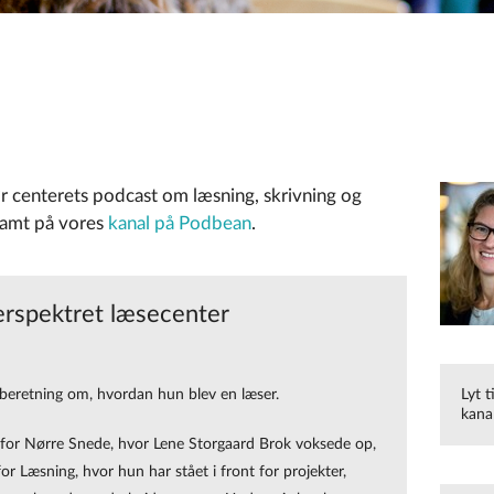
ør centerets podcast om læsning, skrivning og
samt på vores
kanal på Podbean
.
flerspektret læsecenter
 beretning om, hvordan hun blev en læser.
Lyt t
kana
n for Nørre Snede, hvor Lene Storgaard Brok voksede op,
or Læsning, hvor hun har stået i front for projekter,