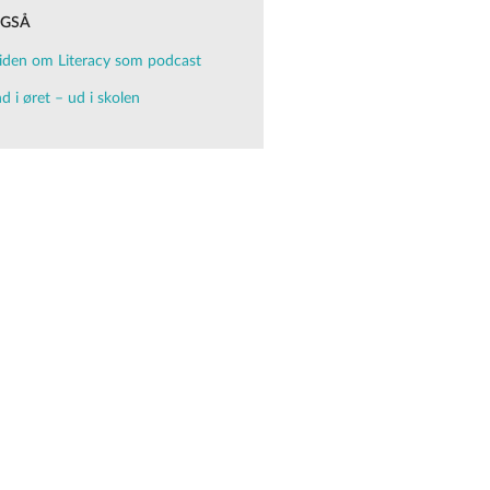
OGSÅ
iden om Literacy som podcast
nd i øret – ud i skolen