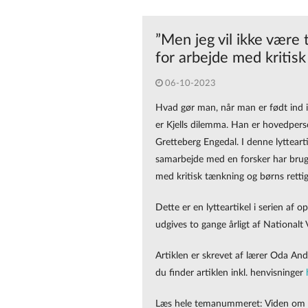
”Men jeg vil ikke være
for arbejde med kritisk
06-10-2023
Hvad gør man, når man er født ind i 
er Kjells dilemma. Han er hovedpers
Gretteberg Engedal. I denne lytteart
samarbejde med en forsker har brugt
med kritisk tænkning og børns retti
Dette er en lytteartikel i serien af o
udgives to gange årligt af Nationalt
Artiklen er skrevet af lærer Oda And
du finder artiklen inkl. henvisninger
Læs hele temanummeret: Viden om Lit