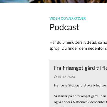
VIDEN OG VÆRKTØJER
Podcast
Har du 5 minutters lyttetid, så h
sprog. Du finder dem nedenfor 
Fra firlænget gård til 
15-12-2023
Hør Lene Storgaard Broks billedrige
Vi starter på en firlænget gård ude
og vi ender i Nationalt Videncenter f