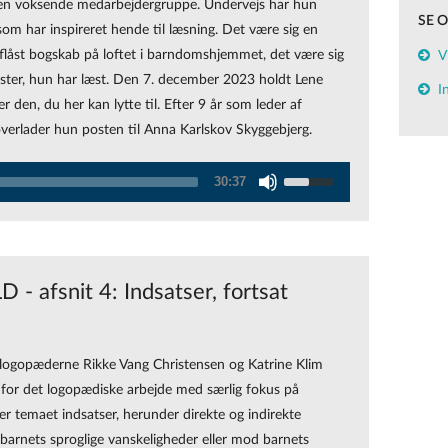
r en voksende medarbejdergruppe. Undervejs har hun
SE 
m har inspireret hende til læsning. Det være sig en
flåst bogskab på loftet i barndomshjemmet, det være sig
V
ster, hun har læst. Den 7. december 2023 holdt Lene
I
r den, du her kan lytte til. Efter 9 år som leder af
verlader hun posten til Anna Karlskov Skyggebjerg.
Use
30:37
Up/Down
Arrow
keys
to
- afsnit 4: Indsatser, fortsat
increase
or
decrease
ologopæderne Rikke Vang Christensen og Katrine Klim
volume.
for det logopædiske arbejde med særlig fokus på
 er temaet indsatser, herunder direkte og indirekte
 barnets sproglige vanskeligheder eller mod barnets