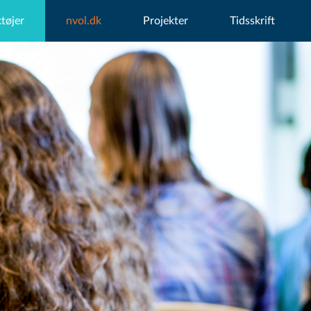
tøjer
nvol.dk
Projekter
Tidsskrift