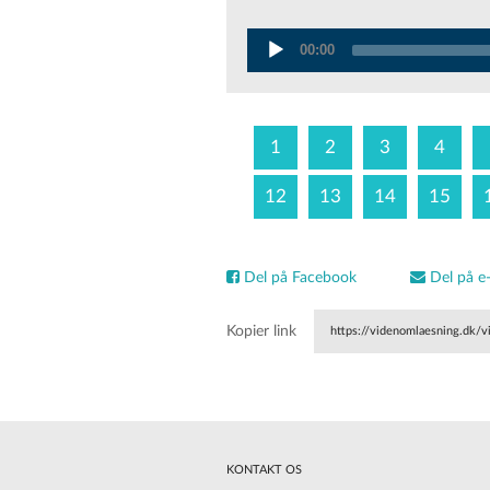
Audio
00:00
Player
1
2
3
4
12
13
14
15
Del på Facebook
Del på e-
Kopier link
https://videnomlaesning.dk/v
KONTAKT OS