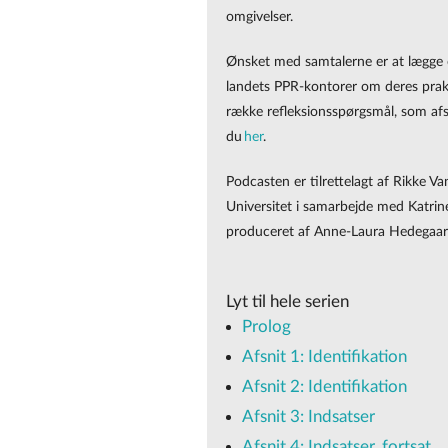
omgivelser.
Ønsket med samtalerne er at lægge op
landets PPR-kontorer om deres praks
række refleksionsspørgsmål, som afsl
du
her
.
Podcasten er tilrettelagt af Rikke 
Universitet i samarbejde med Katrine
produceret af Anne-Laura Hedegaa
Lyt til hele serien
Prolog
Afsnit 1: Identifikation
Afsnit 2: Identifikation
Afsnit 3: Indsatser
Afsnit 4: Indsatser, fortsat