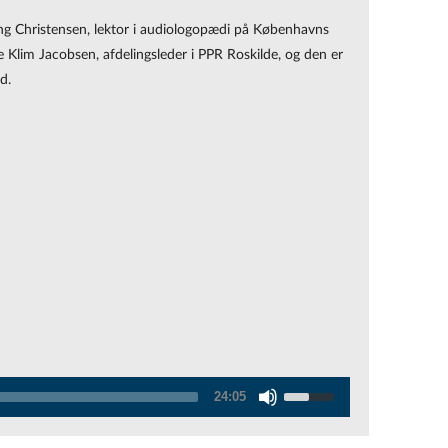
Vang Christensen, lektor i audiologopædi på Københavns
 Klim Jacobsen, afdelingsleder i PPR Roskilde, og den er
rd.
Use
24:05
Up/Down
Arrow