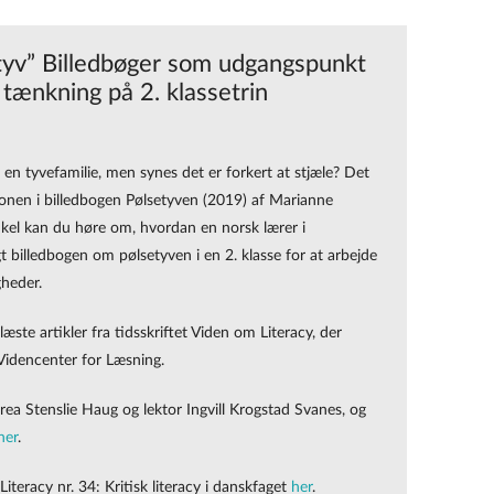
keys
to
 tyv” Billedbøger som udgangspunkt
increase
 tænkning på 2. klassetrin
or
decrease
volume.
en tyvefamilie, men synes det er forkert at stjæle? Det
onen i billedbogen Pølsetyven (2019) af Marianne
ikel kan du høre om, hvordan en norsk lærer i
 billedbogen om pølsetyven i en 2. klasse for at arbejde
gheder.
plæste artikler fra tidsskriftet Viden om Literacy, der
 Videncenter for Læsning.
rea Stenslie Haug og lektor Ingvill Krogstad Svanes, og
her
.
eracy nr. 34: Kritisk literacy i danskfaget
her
.