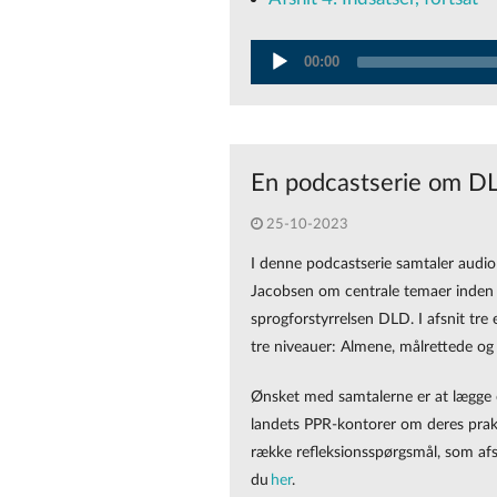
Audio
00:00
Player
En podcastserie om DLD
25-10-2023
I denne podcastserie samtaler audi
Jacobsen om centrale temaer inden 
sprogforstyrrelsen DLD. I afsnit tre
tre niveauer: Almene, målrettede og 
Ønsket med samtalerne er at lægge op
landets PPR-kontorer om deres praks
række refleksionsspørgsmål, som afsl
du
her
.