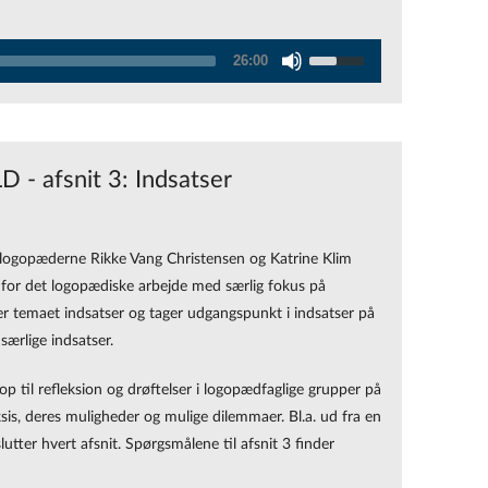
Use
26:00
Up/Down
Arrow
keys
to
 - afsnit 3: Indsatser
increase
or
decrease
ologopæderne Rikke Vang Christensen og Katrine Klim
volume.
for det logopædiske arbejde med særlig fokus på
 er temaet indsatser og tager udgangspunkt i indsatser på
særlige indsatser.
 til refleksion og drøftelser i logopædfaglige grupper på
is, deres muligheder og mulige dilemmaer. Bl.a. ud fra en
utter hvert afsnit. Spørgsmålene til afsnit 3 finder