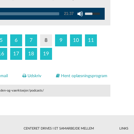
Use
21:37
Up/Down
Arrow
keys
5
6
7
8
9
10
11
to
increase
16
17
18
19
or
decrease
volume.
mail
Udskriv
Hent oplæsningsprogram
iden-og-vaerktoejer/podcasts/
CENTERET DRIVES I ET SAMARBEJDE MELLEM
LINKS