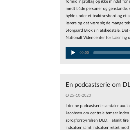
formidlingstiltag og ikke mindst fo
mødt både personer og genstande, so
hylde under et teaktræsbord og et a
lærere og det være sig de mange tek
Storgaard Brok sin afskedstale. Det e
Nationalt Videncenter for Læsning o
Audio
00:00
Player
En podcastserie om DLD 
25-10-2023
I denne podcastserie samtaler audi
Jacobsen om centrale temaer inden 
sprogforstyrrelsen DLD. I afsnit fire
indsatser samt indsatser rettet mod