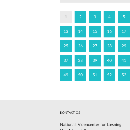
1
2
3
4
5
13
14
15
16
17
25
26
27
28
29
37
38
39
40
41
49
50
51
52
53
KONTAKT OS
Nationalt Videncenter for Læsning