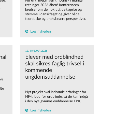
æse,
Nu er tilmeldingen til Dansk i mange
retninger 2026 åben! Konferencen
f
kredser om demokrati, deltagelse og
stemme i danskfaget og giver både
teoretiske og praksisnære perspektiver.
Læs nyheden
13. JANUAR 2026
nal
Elever med ordblindhed
skal sikres faglig trivsel i
kommende
ungdomsuddannelse
ale
dte
Nyt projekt skal indsamle erfaringer fra
HF-tilbud for ordblinde, så de kan indgå
i den nye gymnasieuddannelse EPX.
Læs nyheden