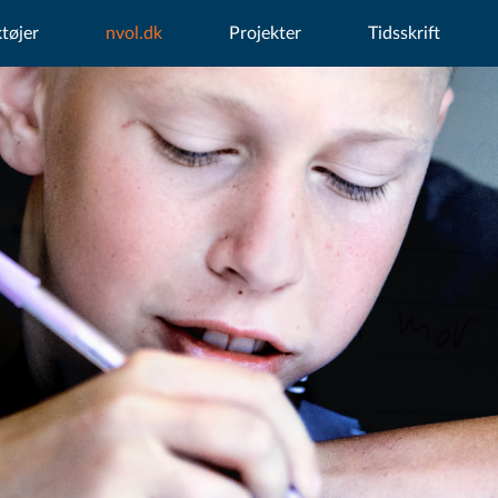
tøjer
nvol.dk
Projekter
Tidsskrift