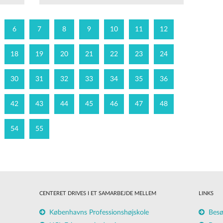
6
7
8
9
10
11
12
18
19
20
21
22
23
24
30
31
32
33
34
35
36
42
43
44
45
46
47
48
54
55
CENTERET DRIVES I ET SAMARBEJDE MELLEM
LINKS
Københavns Professionshøjskole
Besø