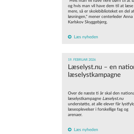
”Hvis man vil have flere børn til at l
og hvis man vil have dem til at læse
mere, så er skolebiblioteket en del a
løsningen," mener centerleder Anna
Karlskov Skyggebjerg.
Læs nyheden
19. FEBRUAR 2026
Læselyst.nu – en natio
læselystkampagne
Over de næste
ti
år skal den nation
læselystkampagne
Læselyst.nu
understøtte, at alle elever får lystfyl
læseoplevelser i forskellige fag og
arenaer.
Læs nyheden