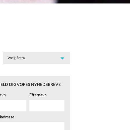
MELD DIG VORES NYHEDSBREVE
avn
Efternavn
ladresse