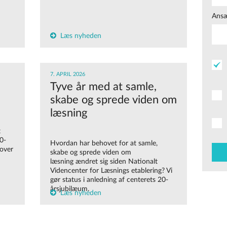
Ansæ
Læs nyheden
7. APRIL 2026
Tyve år med at samle,
skabe og sprede viden om
læsning
t
0-
Hvordan har behovet for at samle,
 over
skabe og sprede viden om
læsning
ændret sig siden
Nationalt
Videncenter for Læsnings
etablering
?
Vi
gør status
i anledning af centerets
20-
årsjubilæum
.
Læs nyheden