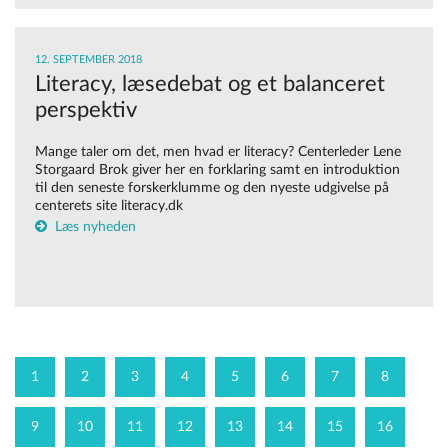
12. SEPTEMBER 2018
Literacy, læsedebat og et balanceret
perspektiv
Mange taler om det, men hvad er literacy? Centerleder Lene
Storgaard Brok giver her en forklaring samt en introduktion
til den seneste forskerklumme og den nyeste udgivelse på
centerets site literacy.dk
Læs nyheden
1
2
3
4
5
6
7
8
9
10
11
12
13
14
15
16