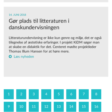
14. JUNI 2018
Gør plads til litteraturen i
danskundervisningen
Litteraturundervisning er ikke kun genre og miljø, det er også
tilegnelse af æstetiske erfaringer. I projekt KiDM søger man
at skabe en didaktik for det. Centeret mødte projektleder
Thomas Illum Hansen for at høre mere.
Læs nyheden
1
2
3
4
5
6
7
8
9
10
11
12
13
14
15
16