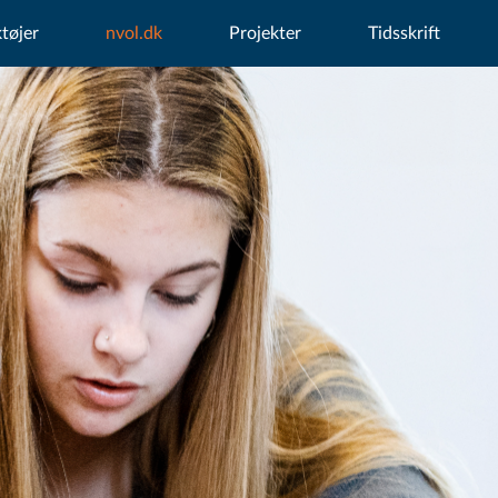
tøjer
nvol.dk
Projekter
Tidsskrift