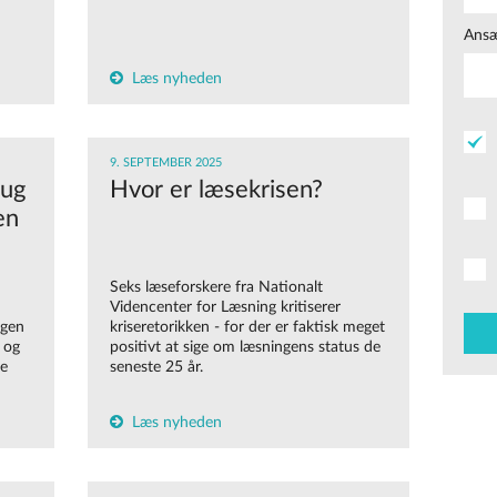
Ansæ
Læs nyheden
9. SEPTEMBER 2025
rug
Hvor er læsekrisen?
en
Seks læseforskere fra Nationalt
Videncenter for Læsning kritiserer
ngen
kriseretorikken - for der er faktisk meget
 og
positivt at sige om læsningens status de
de
seneste 25 år.
Læs nyheden