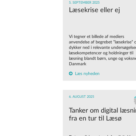
5. SEPTEMBER 2025
Læsekrise eller ej
Vi tegner et billede af mediers
anvendelse af begrebet ”læsekrise” 
dykker ned i relevante undersøgelse
læsekompetencer og holdninger til
læsning blandt børn, unge og voksne
Danmark
Læs nyheden
6. AUGUST 2025
Tanker om digital læsn
fra en tur til Læsø