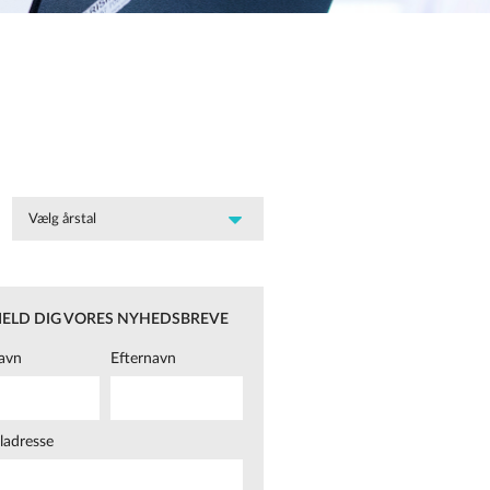
MELD DIG VORES NYHEDSBREVE
avn
Efternavn
ladresse