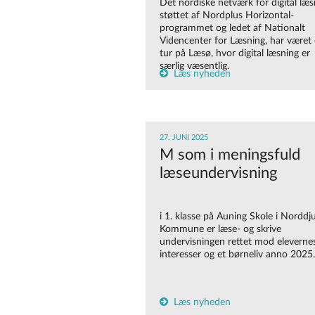
Det nordiske netværk for digital læs
støttet af Nordplus Horizontal-
programmet og ledet af Nationalt
Videncenter for Læsning, har været
tur på Læsø, hvor digital læsning er
særlig væsentlig.
Læs nyheden
27. JUNI 2025
M som i meningsfuld
læseundervisning
i 1. klasse på Auning Skole i Norddj
Kommune er læse- og skrive
undervisningen rettet mod eleverne
interesser og et børneliv anno 2025.
Læs nyheden