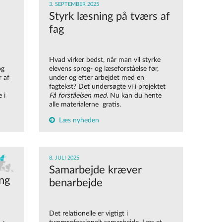
3. SEPTEMBER 2025
Styrk læsning på tværs af
fag
Hvad virker bedst, når man vil styrke
og
elevens sprog- og læseforståelse før,
r af
under og efter arbejdet med en
fagtekst? Det undersøgte vi i projektet
 i
Få forståelsen med.
N
u kan du hente
alle materialerne gratis.
Læs nyheden
8. JULI 2025
Samarbejde kræver
ing
benarbejde
Det relationelle er vigtigt i