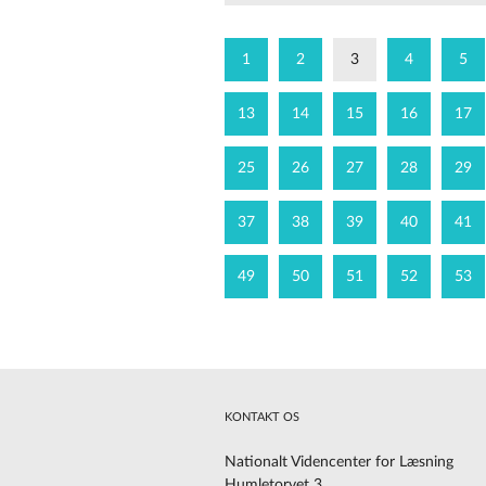
1
2
3
4
5
13
14
15
16
17
25
26
27
28
29
37
38
39
40
41
49
50
51
52
53
KONTAKT OS
Nationalt Videncenter for Læsning
Humletorvet 3