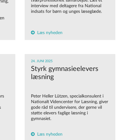
tværprofessionelt samarbejde. Læs et
ning,
interview med deltagere fra National
indsats for børn og unges læseglæde.
 en
Læs nyheden
24. JUNI 2025
Styrk gymnasieelevers
læsning
urs
Peter Heller Lützen, specialkonsulent i
Nationalt Videncenter for Læsning, giver
s
gode råd til undervisere, der gerne vil
støtte elevers faglige læsning i
gymnasiet.
Læs nyheden