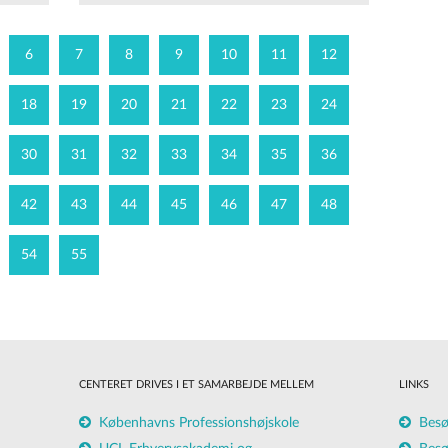
6
7
8
9
10
11
12
18
19
20
21
22
23
24
30
31
32
33
34
35
36
42
43
44
45
46
47
48
54
55
CENTERET DRIVES I ET SAMARBEJDE MELLEM
LINKS
Københavns Professionshøjskole
Besø