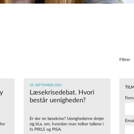
Filtrer
18. SEPTEMBER 2025
TIL
y
Læsekrisedebat. Hvori
Forn
består uenigheden?
Er der en læsekrise?
Uenighederne drejer
Emai
for
sig bl.a. om, hvordan man tolker tallene i
fx PIRLS og PISA
.