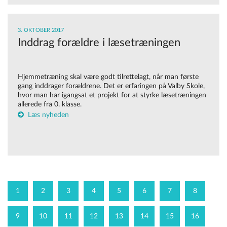
3. OKTOBER 2017
Inddrag forældre i læsetræningen
Hjemmetræning skal være godt tilrettelagt, når man første
gang inddrager forældrene. Det er erfaringen på Valby Skole,
hvor man har igangsat et projekt for at styrke læsetræningen
allerede fra 0. klasse.
Læs nyheden
1
2
3
4
5
6
7
8
9
10
11
12
13
14
15
16