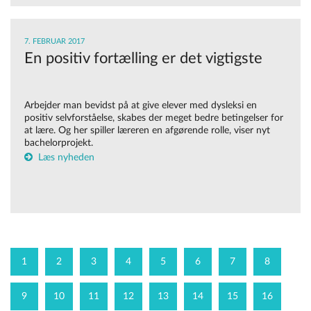
7. FEBRUAR 2017
En positiv fortælling er det vigtigste
Arbejder man bevidst på at give elever med dysleksi en
positiv selvforståelse, skabes der meget bedre betingelser for
at lære. Og her spiller læreren en afgørende rolle, viser nyt
bachelorprojekt.
Læs nyheden
1
2
3
4
5
6
7
8
9
10
11
12
13
14
15
16