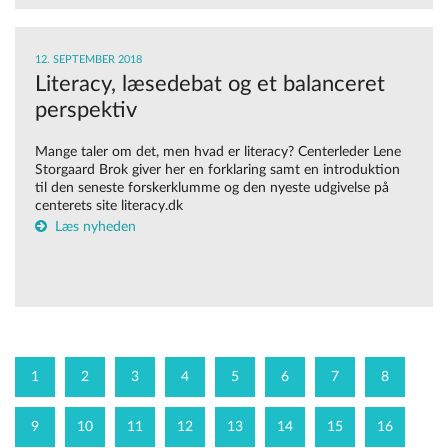
12. SEPTEMBER 2018
Literacy, læsedebat og et balanceret
perspektiv
Mange taler om det, men hvad er literacy? Centerleder Lene
Storgaard Brok giver her en forklaring samt en introduktion
til den seneste forskerklumme og den nyeste udgivelse på
centerets site literacy.dk
Læs nyheden
1
2
3
4
5
6
7
8
9
10
11
12
13
14
15
16